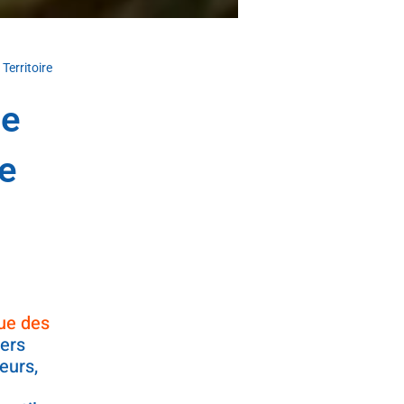
Territoire
de
de
que des
iers
eurs,