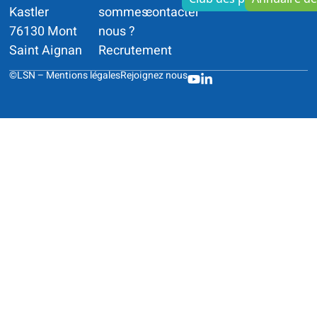
Kastler
sommes-
contacter
76130 Mont
nous ?
Saint Aignan
Recrutement
©LSN –
Mentions légales
Rejoignez nous