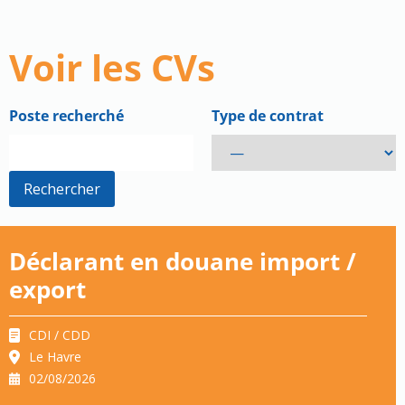
Voir les CVs
Poste recherché
Type de contrat
Déclarant en douane import /
export
CDI / CDD
Le Havre
02/08/2026