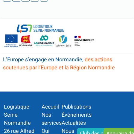
L’Europe s’engage en Normandie,
des actions
soutenues par l’Europe et la Région Normandie
Logistique
Accueil
Publications
Seine
Nos
Évènements
Normandie
services
Actualités
26 rue Alfred
Qui
Nous
Club des partenaires
Annuaire d