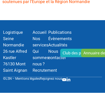
soutenues par l’Europe et la Région Normandie
Logistique
Accueil
Publications
Seine
Nos
Évènements
Normandie
services
Actualités
26 rue Alfred
Qui
Nous
Club des partenaires
Annuaire d
Kastler
sommes-
contacter
76130 Mont
nous ?
Saint Aignan
Recrutement
©LSN –
Mentions légales
Rejoignez nous