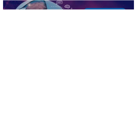
Innovation
,
Réseau
Rman Sync, l’IA qui décarbone et
optimise la performance industrielle et la
supply chain
Logistique Seine Normandie, c’est un réseau engagé de près
de 250 membres et des solutions[...]
LIRE LA SUITE