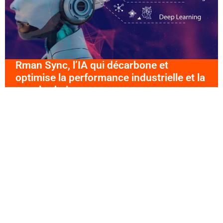
Rman Sync, l’IA qui décarbone et
optimise la performance industrielle et la
supply chain
Logistique Seine Normandie, c’est un réseau engagé de près
de 250 membres et des solutions[...]
LIRE LA SUITE
Business
,
Du nouveau chez LSN
,
Innovation