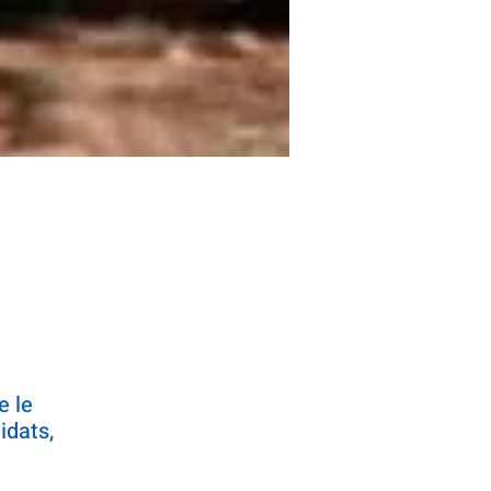
e le
idats,