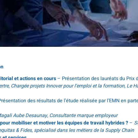
on
itorial et actions en cours
– Présentation des lauréats du Prix 
rtre, Chargée projets Innover pour l’emploi et la formation, Le H
Présentation des résultats de l’étude réalisée par l’EMN en part
agali Aube Desaunay, Consultante marque employeur
ur mobiliser et motiver les équipes de travail hybrides ?
–
S
equitas & Fides, spécialisé dans les métiers de la Supply Chain
 et services