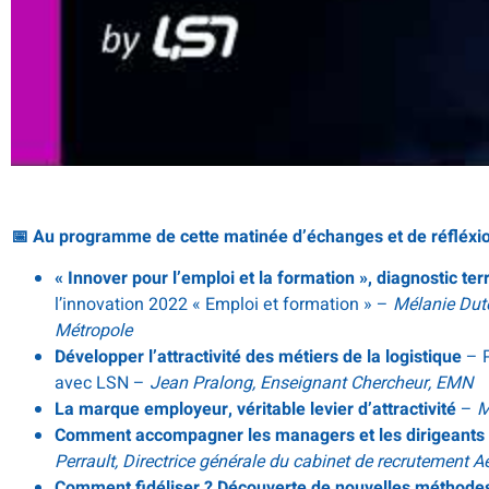
📅 Au programme de cette matinée d’échanges et de réfléxi
« Innover pour l’emploi et la formation », diagnostic terr
l’innovation 2022 « Emploi et formation » –
Mélanie Dute
Métropole
Développer l’attractivité des métiers de la logistique
– 
avec LSN –
Jean Pralong, Enseignant Chercheur, EMN
La marque employeur, véritable levier d’attractivité
–
M
Comment accompagner les managers et les dirigeants po
Perrault, Directrice générale du cabinet de recrutement A
Comment fidéliser ? Découverte de nouvelles méthodes