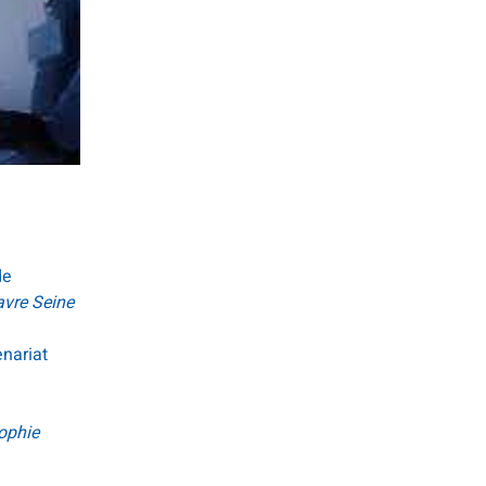
de
avre Seine
enariat
ophie