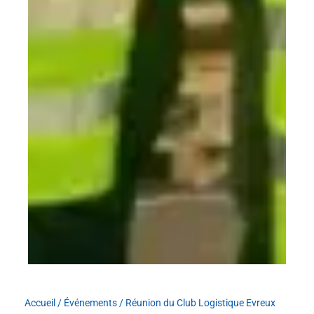
Accueil
/
Événements
/
Réunion du Club Logistique Evreux