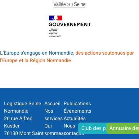
L’Europe s’engage en Normandie,
des actions soutenues par
l’Europe et la Région Normandie
Logistique Seine
Accueil
Publications
Normandie
Nos
Évènements
26 rue Alfred
services
Actualités
Kastler
Qui
Nous
Club des partenaires
Annuaire d
76130 Mont Saint
sommes-
contacter