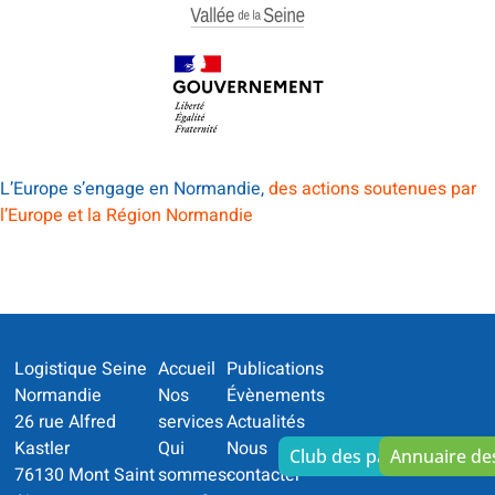
L’Europe s’engage en Normandie,
des actions soutenues par
l’Europe et la Région Normandie
Logistique Seine
Accueil
Publications
Normandie
Nos
Évènements
26 rue Alfred
services
Actualités
Kastler
Qui
Nous
Club des partenaires
Annuaire d
76130 Mont Saint
sommes-
contacter