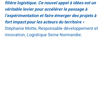
filière logistique. Ce nouvel appel à idées est un
véritable levier pour accélérer le passage à
l’expérimentation et faire émerger des projets à
fort impact pour les acteurs du territoire
»
Stéphanie Motte, Responsable développement et
innovation, Logistique Seine Normandie.
La logistique normande
opère sa mutation
La logistique normande est entrée dans une phase
de transformation active et continue qui s’illustre
par le nombre de projets d’innovation portés par les
acteurs du réseau depuis 2023 : digitalisation des
opérations, transition énergétique, automatisation,
logistique urbaine, évolution des compétences.