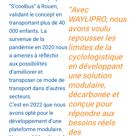
“S’coolbus” à Rouen,
“Avec
validant le concept en
WAYLIPRO, nous
transportant plus de 40
avons voulu
000 enfants. La
repousser les
survenue de la
limites de la
pandémie en 2020 nous
cyclologistique
a amenés à réfléchir
aux possibilités
en développant
d’améliorer et
une solution
transposer ce mode de
modulaire,
transport dans d’autres
décarbonée et
secteurs.
conçue pour
C’est en 2022 que nous
répondre aux
avons opté pour le
développement d’une
besoins réels
plateforme modulaire.
des