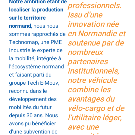
Notre ambition étant de
professionnels.
localiser la production
Issu d’une
sur le territoire
innovation née
normand
, nous nous
en Normandie et
sommes rapprochés de
soutenue par de
Technomap, une PME
industrielle experte de
nombreux
la mobilité, intégrée à
partenaires
l’écosystème normand
institutionnels,
et faisant parti du
notre véhicule
groupe Tech E-Mouv,
combine les
reconnu dans le
avantages du
développement des
vélo-cargo et de
mobilités du futur
depuis 30 ans. Nous
l’utilitaire léger,
avons pu bénéficier
avec une
d’une subvention de