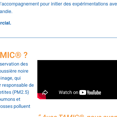
d’accompagnement pour initier des expérimentations av
mandie.
cial.
AMIC® ?
bservation des
oussière noire
einage, qui
ur responsable de
etites (PM2.5)
poumons et
rosses polluent