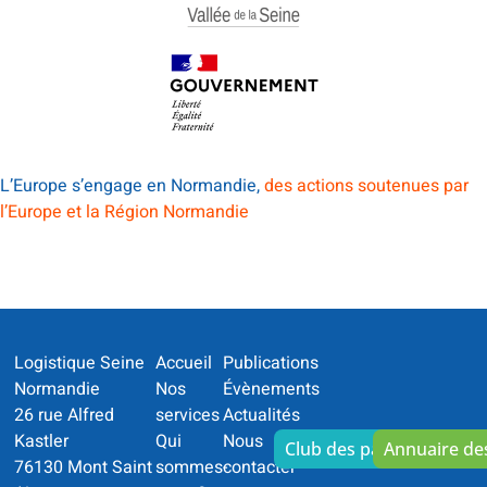
L’Europe s’engage en Normandie,
des actions soutenues par
l’Europe et la Région Normandie
Logistique Seine
Accueil
Publications
Normandie
Nos
Évènements
26 rue Alfred
services
Actualités
Kastler
Qui
Nous
Club des partenaires
Annuaire d
76130 Mont Saint
sommes-
contacter