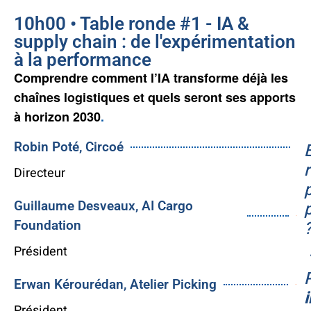
10h00 • Table ronde #1 - IA &
supply chain : de l'expérimentation
à la performance
Comprendre comment l’IA transforme déjà les
chaînes logistiques et quels seront ses apports
à horizon 2030
.
Robin Poté, Circoé
Directeur
Guillaume Desveaux, AI Cargo
$9
Foundation
Président
Erwan Kérourédan, Atelier Picking
$32
Président