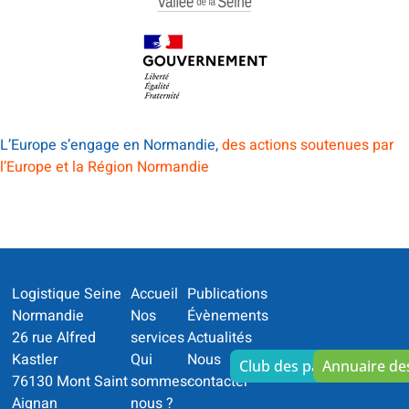
L’Europe s’engage en Normandie,
des actions soutenues par
l’Europe et la Région Normandie
Logistique Seine
Accueil
Publications
Normandie
Nos
Évènements
26 rue Alfred
services
Actualités
Kastler
Qui
Nous
Club des partenaires
Annuaire d
76130 Mont Saint
sommes-
contacter
Aignan
nous ?