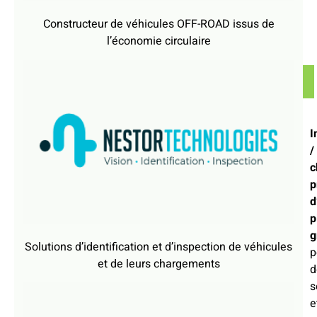
Constructeur de véhicules OFF-ROAD issus de
l’économie circulaire
I
/
c
p
d
p
g
Solutions d’identification et d’inspection de véhicules
p
et de leurs chargements
d
s
e