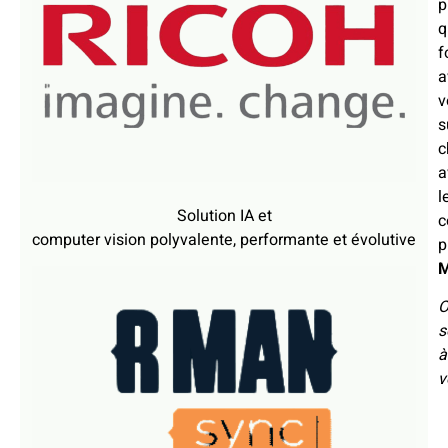
p
q
f
a
v
s
c
a
l
Solution IA et
c
computer vision polyvalente, performante et évolutive
p
O
s
à
v