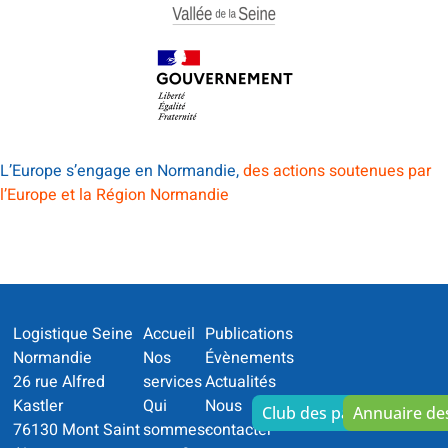
L’Europe s’engage en Normandie,
des actions soutenues par
l’Europe et la Région Normandie
Logistique Seine
Accueil
Publications
Normandie
Nos
Évènements
26 rue Alfred
services
Actualités
Kastler
Qui
Nous
Club des partenaires
Annuaire d
76130 Mont Saint
sommes-
contacter