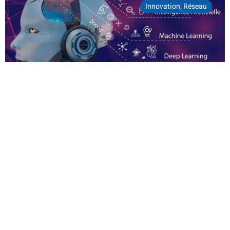
Innovation
,
Réseau
Rman Sync, l’IA qui décarbone et
optimise la performance industrielle et la
supply chain
Logistique Seine Normandie, c’est un réseau engagé de près
de 250 membres et des solutions[...]
LIRE LA SUITE