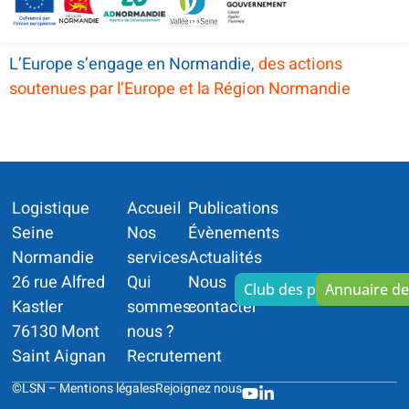
L’Europe s’engage en Normandie,
des actions
soutenues par l’Europe et la Région Normandie
Logistique
Accueil
Publications
Seine
Nos
Évènements
Normandie
services
Actualités
26 rue Alfred
Qui
Nous
Club des partenaires
Annuaire d
Kastler
sommes-
contacter
76130 Mont
nous ?
Saint Aignan
Recrutement
©LSN –
Mentions légales
Rejoignez nous