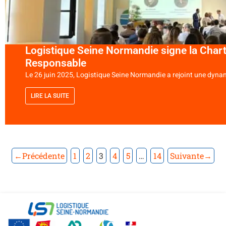
Logistique Seine Normandie signe la Chart
Responsable
Le 26 juin 2025, Logistique Seine Normandie a rejoint une dynamiq
LIRE LA SUITE
←Précédente
1
2
3
4
5
…
14
Suivante→