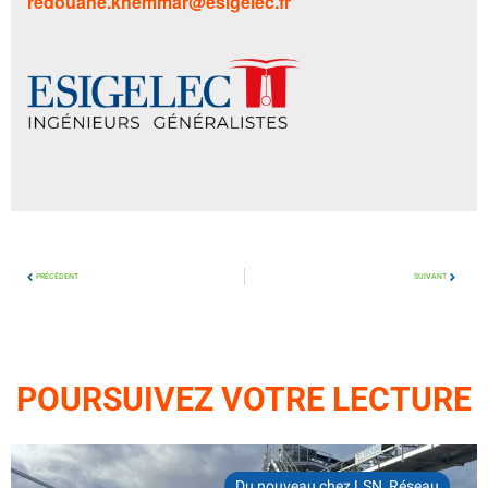
redouane.khemmar@esigelec.fr
PRÉCÉDENT
SUIVANT
POURSUIVEZ VOTRE LECTURE
Du nouveau chez LSN
,
Réseau