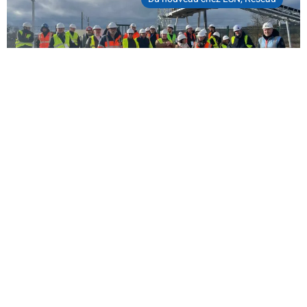
Bertrand Neveux, nouveau Président du
Club Logistique de l’Eure
À l’heure où la logistique doit concilier performance,
transition écologique et adaptation aux mutations
économiques,[...]
LIRE LA SUITE
Innovation
,
Réseau