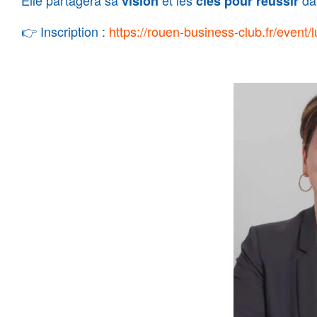
Elle partagera sa
et les
dan
vision
clés pour réussir
👉 Inscription :
https://rouen-business-club.fr/event