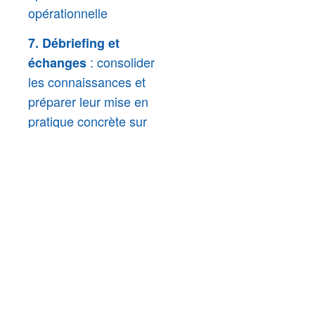
opérationnelle
7. Débriefing et
: consolider
échanges
les connaissances et
préparer leur mise en
pratique concrète sur
sites
Une formation pour
comprendre les
risques liés aux
nouvelles énergies,
savoir réagir et
organiser vos