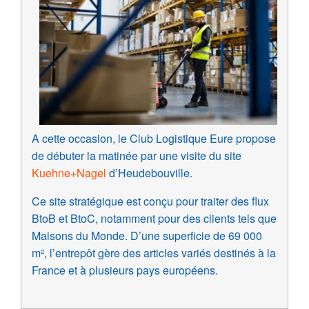
A cette occasion, le Club Logistique Eure propose
de débuter la matinée par une visite du site
Kuehne+Nagel
d’Heudebouville.
Ce site stratégique est conçu pour traiter des flux
BtoB et BtoC, notamment pour des clients tels que
Maisons du Monde.
D’une superficie de 69 000
m², l’entrepôt gère des articles variés destinés à la
France et à plusieurs pays européens.