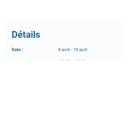
Détails
8 avril
-
10 avril
Date :
19h00
-
14h00
Heure :
,
Catégorie d'évènement :
Business
Réseau
Lieu
Deauville (14)
Organisateur