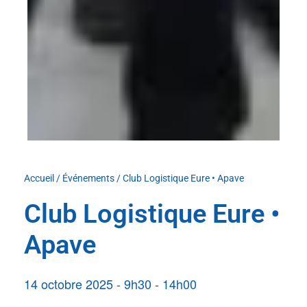
Accueil
/
Événements
/
Club Logistique Eure • Apave
Club Logistique Eure •
Apave
14 octobre 2025
-
9h30
-
14h00