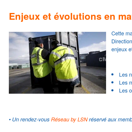
Enjeux et évolutions
en ma
Cette ma
Directio
enjeux e
Les n
Les m
Les o
• Un rendez-vous
Réseau by LSN
réservé aux membr