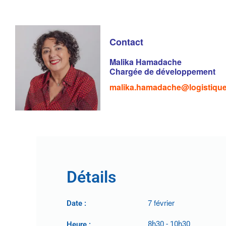
Contact
Malika Hamadache
Chargée de développement
malika.hamadache@logistiqu
Détails
7 février
Date :
8h30
-
10h30
Heure :