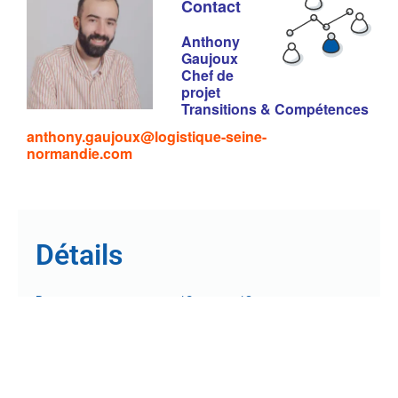
Contact
Anthony
Gaujoux
Chef de
projet
Transitions & Compétences
anthony.gaujoux@logistique-seine-
normandie.com
Détails
12 mars
-
13 mars
Date :
10h00
-
17h00
Heure :
Catégorie d'évènement :
RH