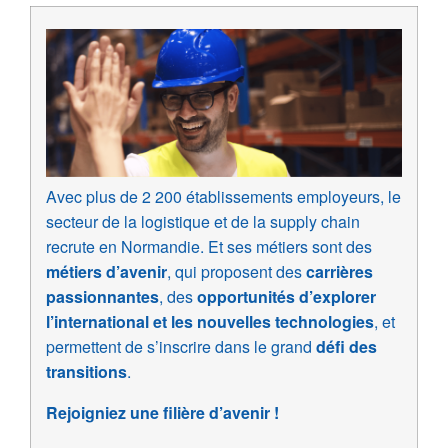
Avec plus de 2 200 établissements employeurs, le
secteur de la logistique et de la supply chain
recrute en Normandie. Et ses métiers sont des
métiers d’avenir
, qui proposent des
carrières
passionnantes
, des
opportunités d’explorer
l’international et les nouvelles technologies
, et
permettent de s’inscrire dans le grand
défi des
transitions
.
Rejoigniez une filière d’avenir !