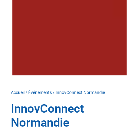
Accueil
/
Événements
/
InnovConnect Normandie
InnovConnect
Normandie