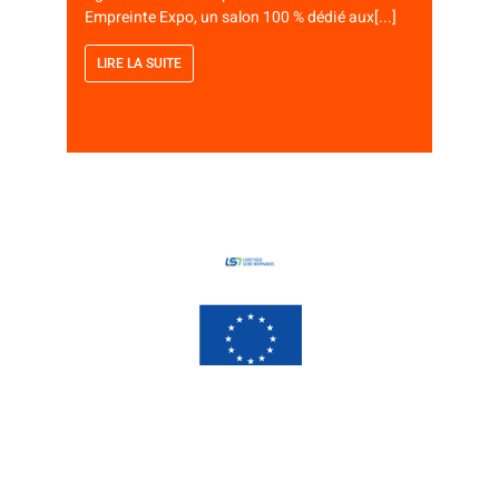
Empreinte Expo, un salon 100 % dédié aux[...]
nouvell
énergét
LIRE LA SUITE
LIRE 