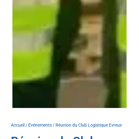
Accueil
/
Événements
/
Réunion du Club Logistique Evreux