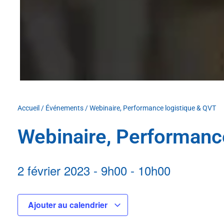
Accueil
/
Événements
/
Webinaire, Performance logistique & QVT
Webinaire, Performanc
2 février 2023
-
9h00
-
10h00
Ajouter au calendrier