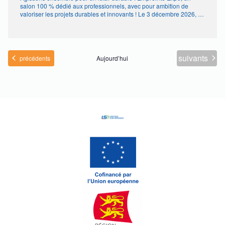
salon 100 % dédié aux professionnels, avec pour ambition de
valoriser les projets durables et innovants ! Le 3 décembre 2026, au
Parc Expo de Rouen, retrouvez une grande diversité d’acteurs de
la Normandie pour échanger, partager et s’informer autour des
enjeux majeurs d’aujourd’hui et de demain. Plus de 90 […]
Évènements
suivants
Évènements
précédents
Aujourd’hui