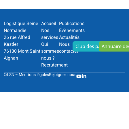
Logistique Seine
Accueil
Publications
Normandie
Nos
Évènements
26 rue Alfred
services
Actualités
Kastler
Qui
Nous
Club des partenaires
Annuaire d
76130 Mont Saint
sommes-
contacter
Aignan
nous ?
Recrutement
©LSN –
Mentions légales
Rejoignez nous