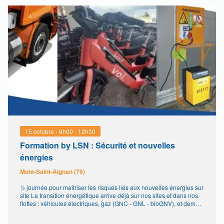
15 octobre - 9h00
-
12h30
Formation by LSN : Sécurité et nouvelles
énergies
Mont-Saint-Aignan (76)
½ journée pour maîtriser les risques liés aux nouvelles énergies sur
site La transition énergétique arrive déjà sur nos sites et dans nos
flottes : véhicules électriques, gaz (GNC - GNL - bioGNV), et demain
hydrogène… Ces nouvelles énergies amènent des risques
spécifiques (feu, fuite, coactivité, organisation des zones) qui