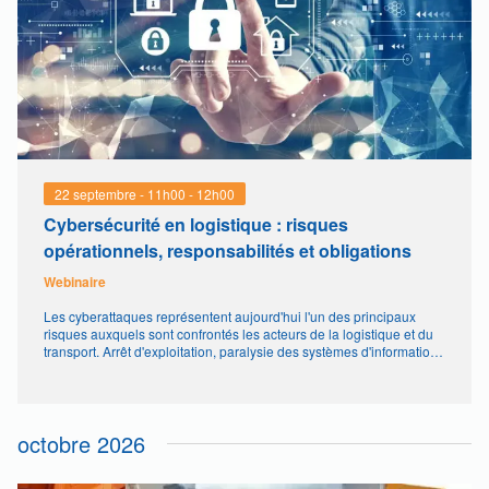
22 septembre - 11h00
-
12h00
Cybersécurité en logistique : risques
opérationnels, responsabilités et obligations
Webinaire
Les cyberattaques représentent aujourd'hui l'un des principaux
risques auxquels sont confrontés les acteurs de la logistique et du
transport. Arrêt d'exploitation, paralysie des systèmes d'information,
pertes de données, impacts financiers, atteinte à l'image de
l'entreprise... les conséquences peuvent être considérables.Dans le
même temps, les évolutions réglementaires, notamment avec la
directive NIS2, renforcent les responsabilités des […]
octobre 2026