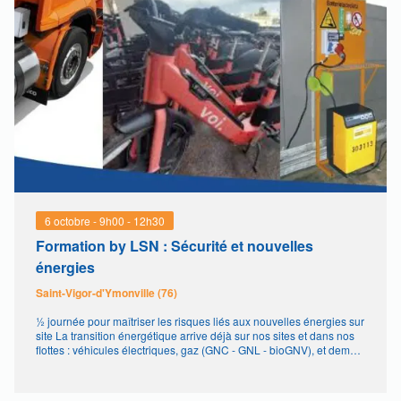
6 octobre - 9h00
-
12h30
Formation by LSN : Sécurité et nouvelles
énergies
Saint-Vigor-d'Ymonville (76)
½ journée pour maîtriser les risques liés aux nouvelles énergies sur
site La transition énergétique arrive déjà sur nos sites et dans nos
flottes : véhicules électriques, gaz (GNC - GNL - bioGNV), et demain
hydrogène… Ces nouvelles énergies amènent des risques
spécifiques (feu, fuite, coactivité, organisation des zones) qui
concernent autant les transporteurs que […]