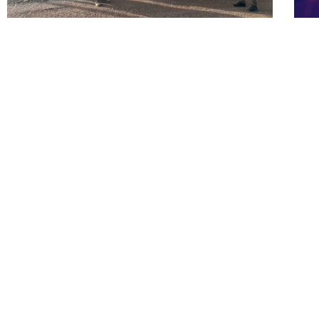
Bertrand Neveux, nouveau
R
Président du Club Logistique de
o
l’Eure
i
À l’heure où la logistique doit concilier performance,
Lo
transition écologique et adaptation aux mutations
de
économiques,[...]
LIRE LA SUITE