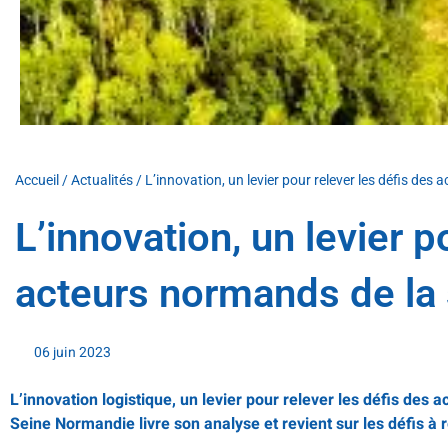
Accueil
/
Actualités
/
L’innovation, un levier pour relever les défis des
L’innovation, un levier p
acteurs normands de la 
06 juin 2023
L’innovation logistique, un levier pour relever les défis des
Seine Normandie livre son analyse et revient sur les défis à r