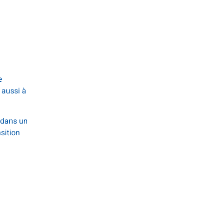
e
 aussi à
n dans un
nsition