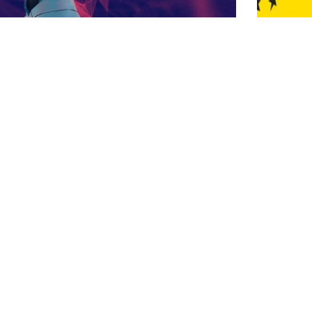
man Sync, l’IA qui décarbone et
Logis
ptimise la performance
déploi
ndustrielle et la supply chain
avec l
gistique Seine Normandie, c’est un réseau engagé
Régio
 près de 250 membres et des solutions[...]
Logistiqu
dynamique
LIRE LA SUITE
compétitiv
LIRE LA 