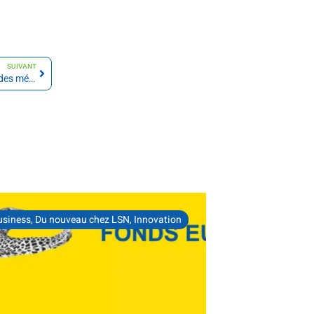
SUIVANT
La logistique, des métiers d’avenir… 3 questions à Arielle Samson, Chef de projets
usiness
,
Du nouveau chez LSN
,
Innovation