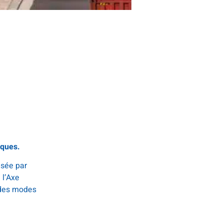
iques.
isée par
 l’Axe
n des modes