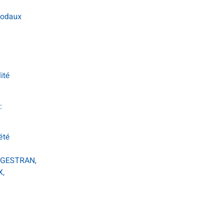
rmodaux
ité
:
été
SOGESTRAN,
X,