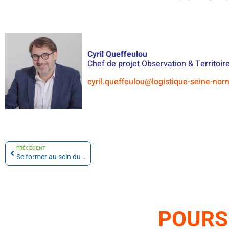
Cyril Queffeulou
Chef de projet Observation & Territoir
cyril.queffeulou@logistique-seine-no
PRÉCÉDENT
Se former au sein du réseau Logistique Seine Normandie
POURS