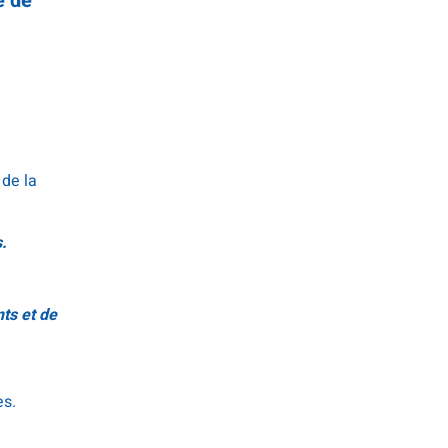
e de
 de la
.
ts et de
es.