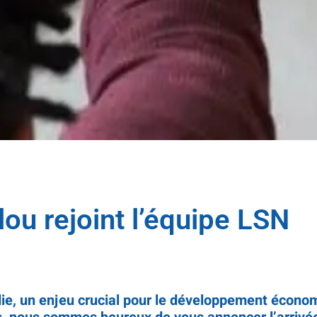
ulou rejoint l’équipe LSN
die, un enjeu crucial pour le développement écono