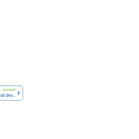
SUIVANT
Rejoignez le Club des partenaires by LSN