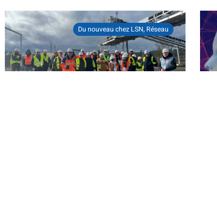
Du nouveau chez LSN
,
Réseau
Bertrand Neveux, nouveau
R
Président du Club Logistique de
o
l’Eure
i
À l’heure où la logistique doit concilier performance,
Lo
transition écologique et adaptation aux mutations
de
économiques,[...]
LIRE LA SUITE