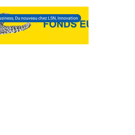
usiness
,
Du nouveau chez LSN
,
Innovation
tique Seine Normandie
e un plan d’actions ambitieux
e soutien de l’Europe et de la
n Normandie
e Seine Normandie engage une nouvelle
 en faveur de l’innovation et de la
ité[...]
SUITE