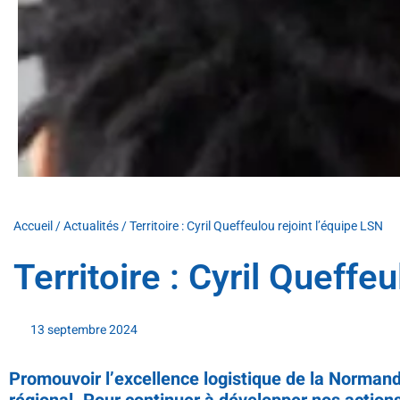
Accueil
/
Actualités
/
Territoire : Cyril Queffeulou rejoint l’équipe LSN
Territoire : Cyril Queffe
13 septembre 2024
Promouvoir l’excellence logistique de la Norman