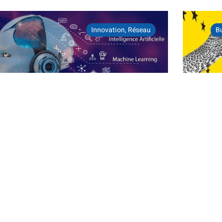
Innovation
,
Réseau
B
man Sync, l’IA qui décarbone et
Logis
ptimise la performance
déploi
ndustrielle et la supply chain
avec l
gistique Seine Normandie, c’est un réseau engagé
Régio
 près de 250 membres et des solutions[...]
Logistiqu
dynamique
LIRE LA SUITE
compétitiv
LIRE LA 