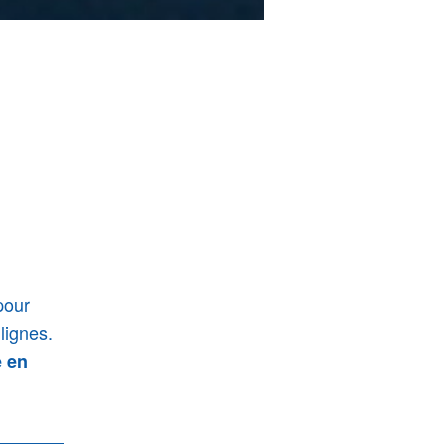
our
lignes.
e en