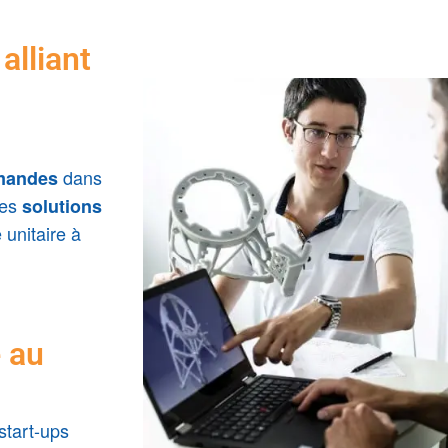
alliant
dans
rmandes
des
solutions
 unitaire à
e au
tart-ups