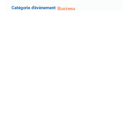
Catégorie d'évènement :
Business
Lieu
Saint-Malo (35)
Organisateur
Comexposium
PRÉCÉDENT
SUIVANT
ÉVÉNEMENTS À VENIR