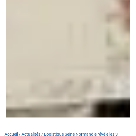
Accueil
/
Actualités
/
Logistique Seine Normandie révèle les 3