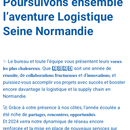
Poursuivons ensemble
l’aventure Logistique
Seine Normandie
.
✨ Le bureau et toute l’équipe vous présentent leurs 𝐯𝐨𝐞𝐮𝐱
𝐥𝐞𝐬 𝐩𝐥𝐮𝐬 𝐜𝐡𝐚𝐥𝐞𝐮𝐫𝐞𝐮𝐱. Que 2️⃣0️⃣2️⃣4️⃣ soit une année de
𝐫𝐞́𝐮𝐬𝐬𝐢𝐭𝐞, de 𝐜𝐨𝐥𝐥𝐚𝐛𝐨𝐫𝐚𝐭𝐢𝐨𝐧𝐬 𝐟𝐫𝐮𝐜𝐭𝐮𝐞𝐮𝐬𝐞𝐬 et d’𝐢𝐧𝐧𝐨𝐯𝐚𝐭𝐢𝐨𝐧𝐬, et
puissiez-vous accomplir vos projets avec succès et booster
encore davantage la logistique et la supply chain en
Normandie.
🚀 Grâce à votre présence à nos côtés, l’année écoulée a
été riche de 𝐩𝐚𝐫𝐭𝐚𝐠𝐞𝐬, 𝐫𝐞𝐧𝐜𝐨𝐧𝐭𝐫𝐞𝐬, 𝐨𝐩𝐩𝐨𝐫𝐭𝐮𝐧𝐢𝐭𝐞́𝐬.
Et 2024 verra notre dynamique de réseau encore
renforcée et la mise en place de nouveaux services sur