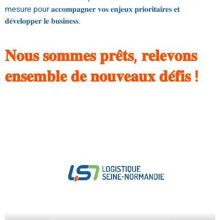
mesure pour 𝐚𝐜𝐜𝐨𝐦𝐩𝐚𝐠𝐧𝐞𝐫 𝐯𝐨𝐬 𝐞𝐧𝐣𝐞𝐮𝐱 𝐩𝐫𝐢𝐨𝐫𝐢𝐭𝐚𝐢𝐫𝐞𝐬 𝐞𝐭
𝐝𝐞́𝐯𝐞𝐥𝐨𝐩𝐩𝐞𝐫 𝐥𝐞 𝐛𝐮𝐬𝐢𝐧𝐞𝐬𝐬.
.
𝐍𝐨𝐮𝐬 𝐬𝐨𝐦𝐦𝐞𝐬 𝐩𝐫𝐞̂𝐭𝐬, 𝐫𝐞𝐥𝐞𝐯𝐨𝐧𝐬
𝐞𝐧𝐬𝐞𝐦𝐛𝐥𝐞 𝐝𝐞 𝐧𝐨𝐮𝐯𝐞𝐚𝐮𝐱 𝐝𝐞́𝐟𝐢𝐬 !
Lecteur
vidéo