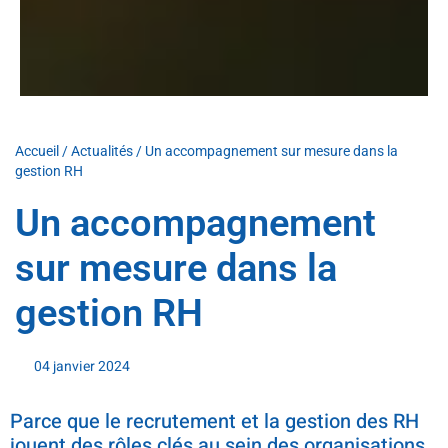
Accueil
/
Actualités
/
Un accompagnement sur mesure dans la
gestion RH
Un accompagnement
sur mesure dans la
gestion RH
04 janvier 2024
Parce que le recrutement et la gestion des RH
jouent des rôles clés au sein des organisations,